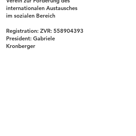
Verein zur Förderung des
internationalen Austausches
im sozialen Bereich
Registration: ZVR:
558904393
President: Gabriele
Kronberger
Email
:
cifaustria@yahoo.com